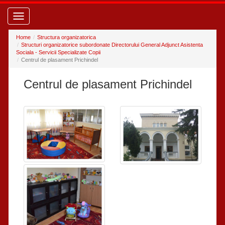
Toggle
navigation
Home
Structura organizatorica
Structuri organizatorice subordonate Directorului General Adjunct Asistenta
Sociala - Servicii Specializate Copii
Centrul de plasament Prichindel
Centrul de plasament Prichindel