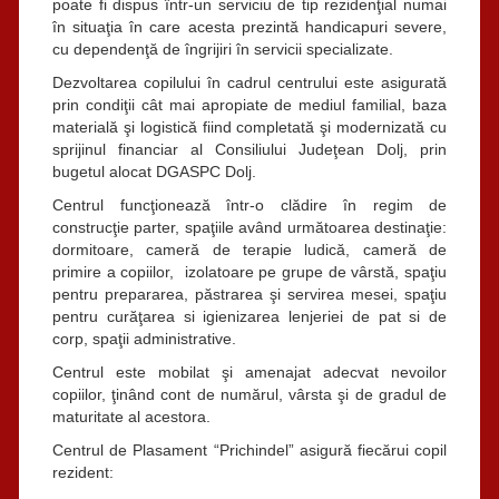
poate fi dispus într-un serviciu de tip rezidenţial numai
în situaţia în care acesta prezintă handicapuri severe,
cu dependenţă de îngrijiri în servicii specializate.
Dezvoltarea copilului în cadrul centrului este asigurată
prin condiţii cât mai apropiate de mediul familial, baza
materială şi logistică fiind completată şi modernizată cu
sprijinul financiar al Consiliului Judeţean Dolj, prin
bugetul alocat DGASPC Dolj.
Centrul funcţionează într-o clădire în regim de
construcţie parter, spaţiile având următoarea destinaţie:
dormitoare, cameră de terapie ludică, cameră de
primire a copiilor, izolatoare pe grupe de vârstă, spaţiu
pentru prepararea, păstrarea şi servirea mesei, spaţiu
pentru curăţarea si igienizarea lenjeriei de pat si de
corp, spaţii administrative.
Centrul este mobilat şi amenajat adecvat nevoilor
copiilor, ţinând cont de numărul, vârsta şi de gradul de
maturitate al acestora.
Centrul de Plasament “Prichindel” asigură fiecărui copil
rezident: