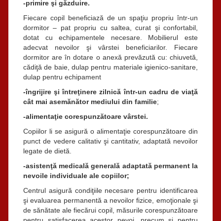
-primire şi găzduire.
Fiecare copil beneficiază de un spaţiu propriu într-un
dormitor – pat propriu cu saltea, curat şi confortabil,
dotat cu echipamentele necesare. Mobilierul este
adecvat nevoilor şi vârstei beneficiarilor. Fiecare
dormitor are în dotare o anexă prevăzută cu: chiuvetă,
cădiţă de baie, dulap pentru materiale igienico-sanitare,
dulap pentru echipament
-îngrijire şi întreţinere zilnică într-un cadru de viaţă
cât mai asemănător mediului din familie
;
-alimentaţie corespunzătoare vârstei.
Copiilor li se asigură o alimentaţie corespunzătoare din
punct de vedere calitativ şi cantitativ, adaptată nevoilor
legate de dietă.
-asistenţă medicală generală adaptată permanent la
nevoile individuale ale copiilor;
Centrul asigură condiţiile necesare pentru identificarea
şi evaluarea permanentă a nevoilor fizice, emoţionale şi
de sănătate ale fiecărui copil, măsurile corespunzătoare
pentru satisfacerea acestor nevoi, precum şi pentru