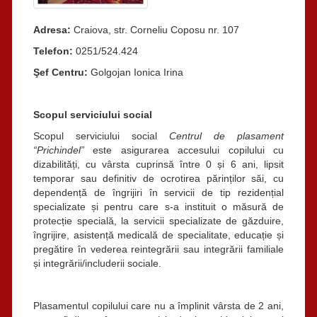
Adresa:
Craiova, str. Corneliu Coposu nr. 107
Telefon:
0251/524.424
Şef Centru:
Golgojan Ionica Irina
Scopul serviciului social
Scopul serviciului social
Centrul de plasament
“Prichindel”
este asigurarea accesului copilului cu
dizabilități, cu vârsta cuprinsă între 0 și 6 ani, lipsit
temporar sau definitiv de ocrotirea părinților săi, cu
dependență de îngrijiri în servicii de tip rezidențial
specializate și pentru care s-a instituit o măsură de
protecție specială, la servicii specializate de găzduire,
îngrijire, asistență medicală de specialitate, educație și
pregătire în vederea reintegrării sau integrării familiale
și integrării/includerii sociale.
Plasamentul copilului care nu a împlinit vârsta de 2 ani,