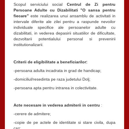
Scopul serviciului social
Centrul de Zi pentru
Persoane Adulte cu Dizabilitati ”O sansa pentru
fiecare”
este realizarea unui ansamblu de activitati in
intervale diferite ale zilei pentru a raspunde nevoilor
individuale specifice ale persoanelor adulte cu
dizabilitati, in vederea depasirii situatiilor de dificultate,
dezvoltarii potentialului personal si prevenirii
institutionalizarii.
Criterii de eligibilitate a beneficiarilor:
-persoana adulta incadrata in grad de handicap;
-domiciliul/resedinta pe raza judetului Dolj;
-persoana apta pentru intrarea in colectivitate.
Acte necesare in vederea admiterii in centru
:
-cerere de admitere;
-copie de pe actele de identitate si stare civila, dupa
caz;