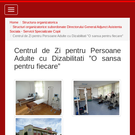
Toggle
navigation
Home
Structura organizatorica
Structuri organizatorice subordonate Directorului General Adjunct Asistenta
Sociala - Servicii Specializate Copii
Centrul de Zi pentru Persoane Adulte cu Dizabilitati ”O sansa pentru fiecare”
Centrul de Zi pentru Persoane
Adulte cu Dizabilitati ”O sansa
pentru fiecare”